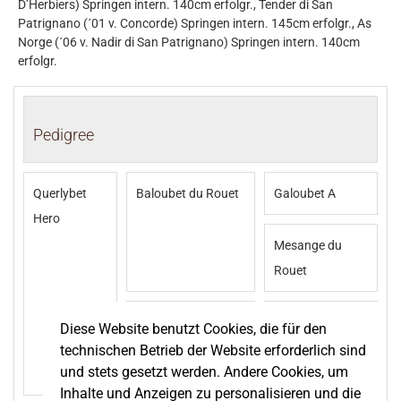
D’Herbiers) Springen intern. 140cm erfolgr., Tender di San
Patrignano (´01 v. Concorde) Springen intern. 145cm erfolgr., As
Norge (´06 v. Nadir di San Patrignano) Springen intern. 140cm
erfolgr.
Pedigree
Querlybet
Baloubet du Rouet
Galoubet A
Hero
Mesange du
Rouet
Narcotique de
Darco
Diese Website benutzt Cookies, die für den
Muze II
technischen Betrieb der Website erforderlich sind
und stets gesetzt werden. Andere Cookies, um
Querly Chin
Inhalte und Anzeigen zu personalisieren und die