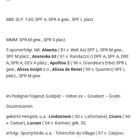
MM: SLP: 7,60; SPF A, SPR A gew., SPF L platz.
MMM: SPR M gew., SPR S platz.
5 sporterfolgr. NK:
Alwetta
(´81 v. Welt As) SPF L, SPR M gew.,
SPF M platz.;
Anatevka 63
(´91 v. Randazzo I) DPF A, SPF A, DRE
A, SPR A, GEV A platz.;
Apollina 2
(´96 v. Grandeur’s Erbe) SPR L
gew.;
Alissa Incipit
s.o.;
Alissa de Revel
(´00 v. Quamiro) SPF L
platz., SPR M gew.
im Pedigree folgend: Goldpilz – Velten xx – Grusbert – Godin
Stutenstamm:
gekörte Hengste, u.a.:
Lindstroem
(´00 v. Lafontaine),
Cicero
(´60
v. Caesar),
Lucsan
(´04 v. Kannan, gek. SI)
erfolgr. Sportpferde, u.a.: Tchintchin du Village (´07 v. Calypso