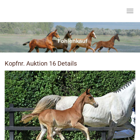
Skip
to
Togg
main
navig
content
Kopfnr. Auktion 16 Details