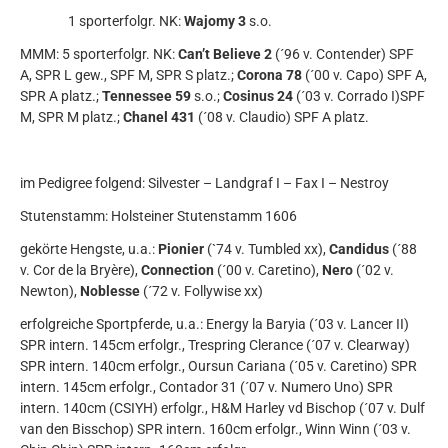
1 sporterfolgr. NK:
Wajomy 3
s.o.
MMM: 5 sporterfolgr. NK:
Can’t Believe 2
(´96 v. Contender) SPF
A, SPR L gew., SPF M, SPR S platz.;
Corona 78
(´00 v. Capo) SPF A,
SPR A platz.;
Tennessee 59
s.o.;
Cosinus 24
(´03 v. Corrado I)SPF
M, SPR M platz.;
Chanel 431
(´08 v. Claudio) SPF A platz.
im Pedigree folgend: Silvester – Landgraf I – Fax I – Nestroy
Stutenstamm: Holsteiner Stutenstamm 1606
gekörte Hengste, u.a.:
Pionier
(`74 v. Tumbled xx),
Candidus
(´88
v. Cor de la Bryère),
Connection
(´00 v. Caretino),
Nero
(´02 v.
Newton),
Noblesse
(´72 v. Follywise xx)
erfolgreiche Sportpferde, u.a.: Energy la Baryia (´03 v. Lancer II)
SPR intern. 145cm erfolgr., Trespring Clerance (´07 v. Clearway)
SPR intern. 140cm erfolgr., Oursun Cariana (´05 v. Caretino) SPR
intern. 145cm erfolgr., Contador 31 (´07 v. Numero Uno) SPR
intern. 140cm (CSIYH) erfolgr., H&M Harley vd Bischop (´07 v. Dulf
van den Bisschop) SPR intern. 160cm erfolgr., Winn Winn (´03 v.