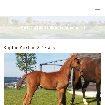
Skip
to
Togg
main
navig
content
Kopfnr. Auktion 2 Details