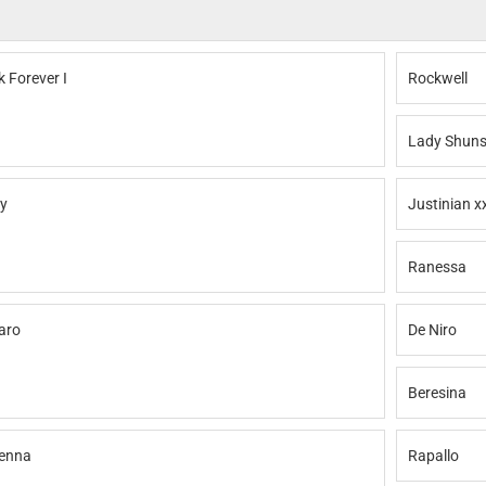
 Forever I
Rockwell
Lady Shuns
cy
Justinian x
Ranessa
aro
De Niro
Beresina
enna
Rapallo