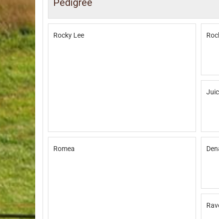
Pedigree
Rocky Lee
Rock
Jui
Romea
Den
Rav