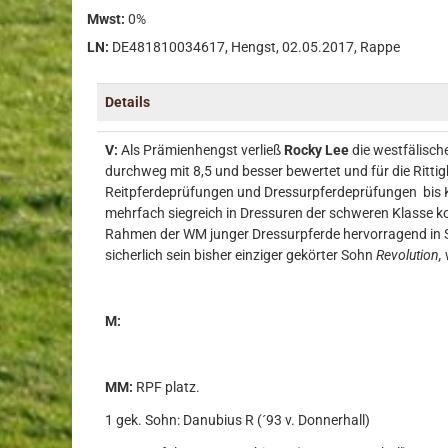
Mwst:
0%
LN:
DE481810034617, Hengst, 02.05.2017, Rappe
Details
V:
Als Prämienhengst verließ
Rocky Lee
die westfälisch
durchweg mit 8,5 und besser bewertet und für die Rittigk
Reitpferdeprüfungen und Dressurpferdeprüfungen bis K
mehrfach siegreich in Dressuren der schweren Klasse k
Rahmen der WM junger Dressurpferde hervorragend in S
sicherlich sein bisher einziger gekörter Sohn
Revolution,
M:
MM:
RPF platz.
1 gek. Sohn: Danubius R (´93 v. Donnerhall)