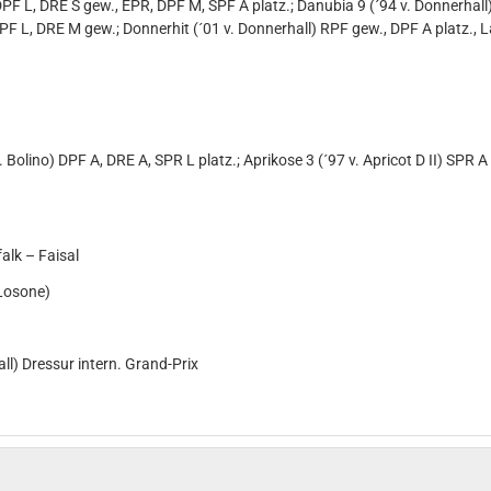
DPF L, DRE S gew., EPR, DPF M, SPF A platz.; Danubia 9 (´94 v. Donnerhall)
) DPF L, DRE M gew.; Donnerhit (´01 v. Donnerhall) RPF gew., DPF A platz.
v. Bolino) DPF A, DRE A, SPR L platz.; Aprikose 3 (´97 v. Apricot D II) SPR
lk – Faisal
Losone)
all) Dressur intern. Grand-Prix