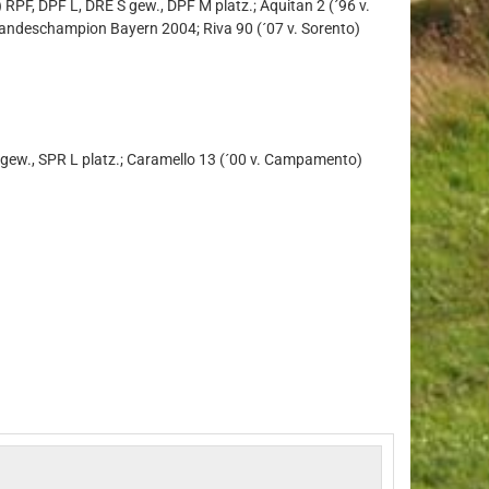
 RPF, DPF L, DRE S gew., DPF M platz.; Aquitan 2 (´96 v.
, Landeschampion Bayern 2004; Riva 90 (´07 v. Sorento)
 A gew., SPR L platz.; Caramello 13 (´00 v. Campamento)