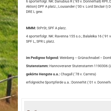
6 sporterfolgr. NK: Danubius R (´93 v. Donnerhall) RPF, 
Aktion) DPF A platz.; Lousander (´00 v. Lord Sinclair I
DRE L gew.
MMM:
StPrSt; SPF A platz.
4 sporterfolgr. NK: Ravenna 155 s.o.; Balaleika 16 (´91 
SPF L, SPR L platz.
im Pedigree folgend:
Weinberg – Grünschnabel – Domfa
Stutenstamm:
Hannoveraner Stutenstamm 1190306 (
gekörte Hengste u.a.:
Chagall (´78 v. Carrera)
erfolgreiche Sportpferde u.a.: Donnerhit (´01 v. Donnerh