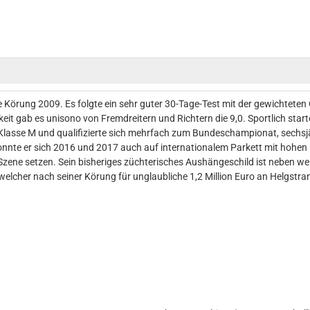
e Körung 2009. Es folgte ein sehr guter 30-Tage-Test mit der gewichtet
eit gab es unisono von Fremdreitern und Richtern die 9,0. Sportlich start
lasse M und qualifizierte sich mehrfach zum Bundeschampionat, sechsjä
onnte er sich 2016 und 2017 auch auf internationalem Parkett mit hohe
zene setzen. Sein bisheriges züchterisches Aushängeschild ist neben w
welcher nach seiner Körung für unglaubliche 1,2 Million Euro an Helgst